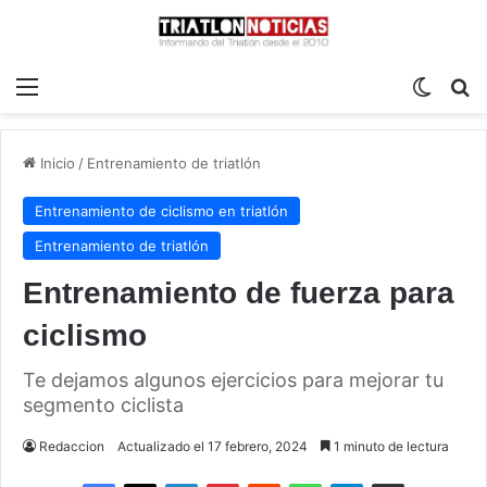
Menú
Switch
B
Inicio
/
Entrenamiento de triatlón
Entrenamiento de ciclismo en triatlón
Entrenamiento de triatlón
Entrenamiento de fuerza para
ciclismo
Te dejamos algunos ejercicios para mejorar tu
segmento ciclista
Redaccion
Actualizado el 17 febrero, 2024
1 minuto de lectura