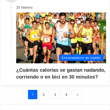
25 febrero
Entrenamiento de triatlón
¿Cuántas calorías se gastan nadando,
corriendo o en bici en 30 minutos?
1
2
3
4
»