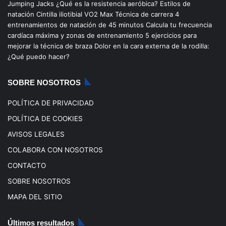
Jumping Jacks
¿Qué es la resistencia aeróbica?
Estilos de
b
u
a
o
natación
Cintilla iliotibial
VO2 Max
Técnica de carrera
4
entrenamientos de natación de 45 minutos
Calcula tu frecuencia
o
b
g
k
cardíaca máxima y zonas de entrenamiento
5 ejercicios para
mejorar la técnica de braza
Dolor en la cara externa de la rodilla:
o
e
r
¿Qué puedo hacer?
k
a
SOBRE NOSOTROS
m
POLÍTICA DE PRIVACIDAD
POLÍTICA DE COOKIES
AVISOS LEGALES
COLABORA CON NOSOTROS
CONTACTO
SOBRE NOSOTROS
MAPA DEL SITIO
Últimos resultados