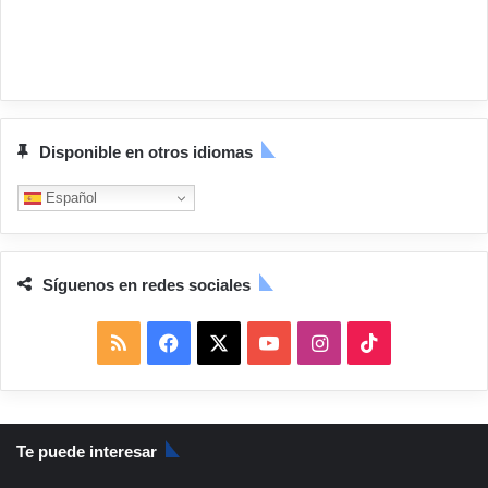
Disponible en otros idiomas
Español
Síguenos en redes sociales
R
F
X
Y
I
T
S
a
o
n
i
S
c
u
s
k
Te puede interesar
e
T
t
T