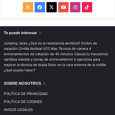
R
F
X
Y
I
T
S
a
o
n
i
S
c
u
s
k
Te puede interesar
e
T
t
T
Jumping Jacks
¿Qué es la resistencia aeróbica?
Estilos de
b
u
a
o
natación
Cintilla iliotibial
VO2 Max
Técnica de carrera
4
entrenamientos de natación de 45 minutos
Calcula tu frecuencia
o
b
g
k
cardíaca máxima y zonas de entrenamiento
5 ejercicios para
mejorar la técnica de braza
Dolor en la cara externa de la rodilla:
o
e
r
¿Qué puedo hacer?
k
a
SOBRE NOSOTROS
m
POLÍTICA DE PRIVACIDAD
POLÍTICA DE COOKIES
AVISOS LEGALES