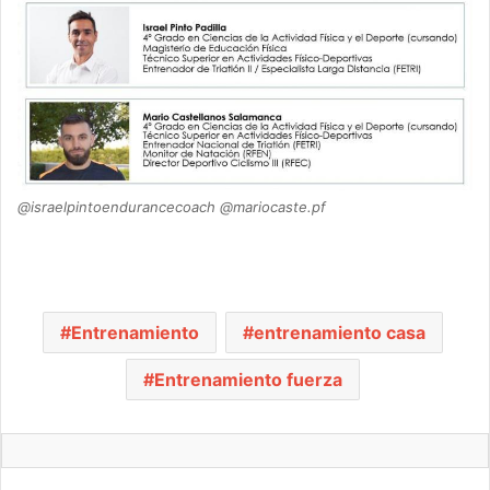
@israelpintoendurancecoach @mariocaste.pf
Entrenamiento
entrenamiento casa
Entrenamiento fuerza