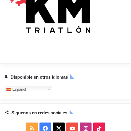
Disponible en otros idiomas
Español
Síguenos en redes sociales
R
F
X
Y
I
T