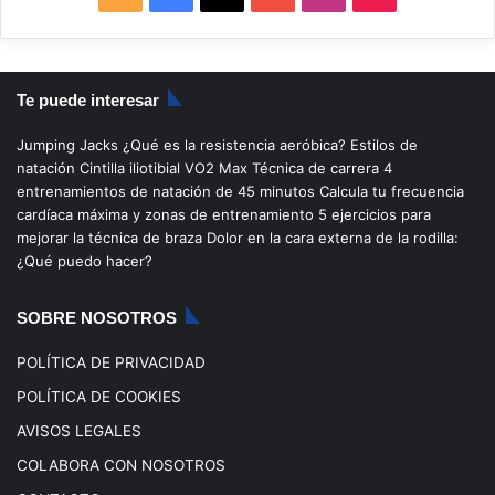
S
a
o
n
i
S
c
u
s
k
Te puede interesar
e
T
t
T
Jumping Jacks
¿Qué es la resistencia aeróbica?
Estilos de
b
u
a
o
natación
Cintilla iliotibial
VO2 Max
Técnica de carrera
4
entrenamientos de natación de 45 minutos
Calcula tu frecuencia
o
b
g
k
cardíaca máxima y zonas de entrenamiento
5 ejercicios para
mejorar la técnica de braza
Dolor en la cara externa de la rodilla:
o
e
r
¿Qué puedo hacer?
k
a
SOBRE NOSOTROS
m
POLÍTICA DE PRIVACIDAD
POLÍTICA DE COOKIES
AVISOS LEGALES
COLABORA CON NOSOTROS