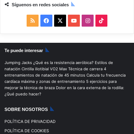
Síguenos en redes sociales
R
F
X
Y
I
T
S
a
o
n
i
S
c
u
s
k
Te puede interesar
e
T
t
T
Jumping Jacks
¿Qué es la resistencia aeróbica?
Estilos de
b
u
a
o
natación
Cintilla iliotibial
VO2 Max
Técnica de carrera
4
entrenamientos de natación de 45 minutos
Calcula tu frecuencia
o
b
g
k
cardíaca máxima y zonas de entrenamiento
5 ejercicios para
mejorar la técnica de braza
Dolor en la cara externa de la rodilla:
o
e
r
¿Qué puedo hacer?
k
a
SOBRE NOSOTROS
m
POLÍTICA DE PRIVACIDAD
POLÍTICA DE COOKIES