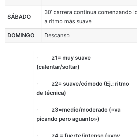
30’ carrera continua comenzando l
SÁBADO
a ritmo más suave
DOMINGO
Descanso
·
z1= muy suave
(calentar/soltar)
·
z2= suave/cómodo (Ej.: ritmo
de técnica)
·
z3=medio/moderado («va
picando pero aguanto»)
·
z4 = fuerte/intenso («voy