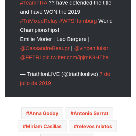
#TeamFRA
?? have defended the title
and have WON the 2019
#TriMixedRelay
#WTSHamburg
World
Championships!
Emilie Morier | Leo Bergere |
@CassandreBeaugr
|
@vincentluistri
@FFTRI
pic.twitter.com/lpjmK9HTba
— TriathlonLIVE (@triathlonlive)
7 de
julio de 2019
Anna Godoy
Antonio Serrat
Miriam Casillas
relevos mixtos