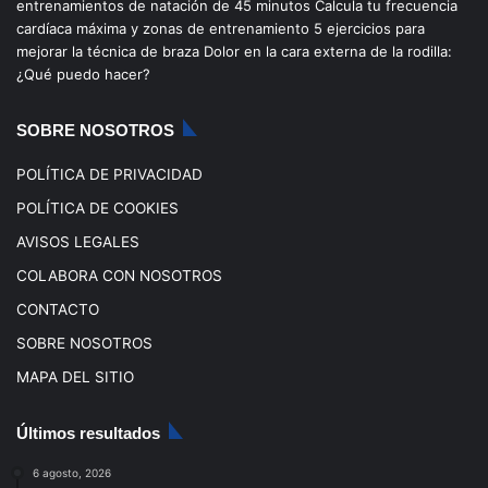
entrenamientos de natación de 45 minutos
Calcula tu frecuencia
o
b
g
k
cardíaca máxima y zonas de entrenamiento
5 ejercicios para
mejorar la técnica de braza
Dolor en la cara externa de la rodilla:
o
e
r
¿Qué puedo hacer?
k
a
SOBRE NOSOTROS
m
POLÍTICA DE PRIVACIDAD
POLÍTICA DE COOKIES
AVISOS LEGALES
COLABORA CON NOSOTROS
CONTACTO
SOBRE NOSOTROS
MAPA DEL SITIO
Últimos resultados
6 agosto, 2026