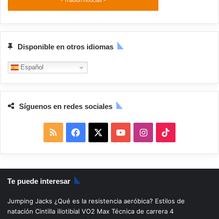
Disponible en otros idiomas
Español
Síguenos en redes sociales
R
F
X
Y
I
T
S
a
o
n
i
S
c
u
s
k
Te puede interesar
e
T
t
T
Jumping Jacks
¿Qué es la resistencia aeróbica?
Estilos de
b
u
a
o
natación
Cintilla iliotibial
VO2 Max
Técnica de carrera
4