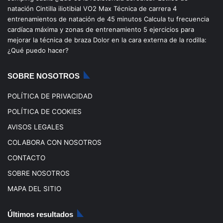
b
u
a
o
natación
Cintilla iliotibial
VO2 Max
Técnica de carrera
4
entrenamientos de natación de 45 minutos
Calcula tu frecuencia
o
b
g
k
cardíaca máxima y zonas de entrenamiento
5 ejercicios para
mejorar la técnica de braza
Dolor en la cara externa de la rodilla:
o
e
r
¿Qué puedo hacer?
k
a
SOBRE NOSOTROS
m
POLÍTICA DE PRIVACIDAD
POLÍTICA DE COOKIES
AVISOS LEGALES
COLABORA CON NOSOTROS
CONTACTO
SOBRE NOSOTROS
MAPA DEL SITIO
Últimos resultados