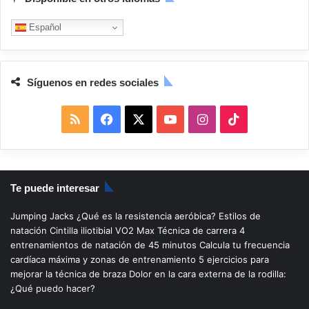
Español
Síguenos en redes sociales
R
F
X
Y
I
T
S
a
o
n
i
S
c
u
s
k
Te puede interesar
e
T
t
T
Jumping Jacks
¿Qué es la resistencia aeróbica?
Estilos de
b
u
a
o
natación
Cintilla iliotibial
VO2 Max
Técnica de carrera
4
entrenamientos de natación de 45 minutos
Calcula tu frecuencia
o
b
g
k
cardíaca máxima y zonas de entrenamiento
5 ejercicios para
mejorar la técnica de braza
Dolor en la cara externa de la rodilla:
o
e
r
¿Qué puedo hacer?