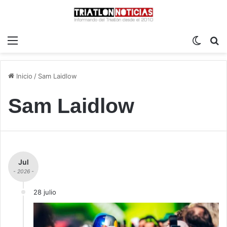
Menú
Switch
B
Inicio
/
Sam Laidlow
Sam Laidlow
Jul
- 2026 -
28 julio