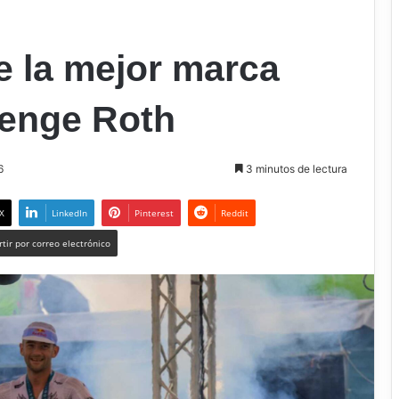
e la mejor marca
lenge Roth
6
3 minutos de lectura
X
LinkedIn
Pinterest
Reddit
tir por correo electrónico