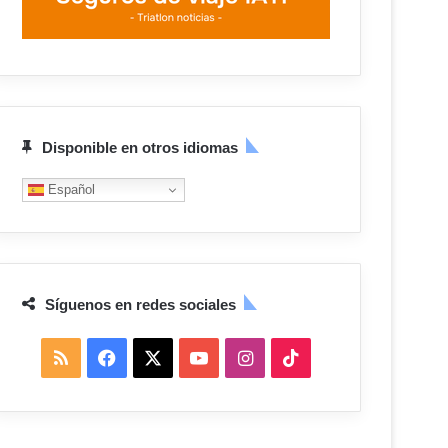
Disponible en otros idiomas
Español
Síguenos en redes sociales
R
F
X
Y
I
T
S
a
o
n
i
S
c
u
s
k