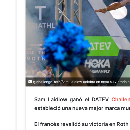
@challenge_roth/Sam Laidlow celebra en meta su victoria en
Sam Laidlow ganó el DATEV
Challe
estableció una nueva mejor marca mundi
El francés revalidó su victoria en Roth