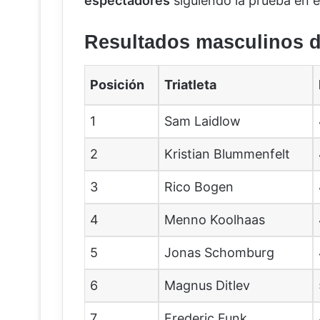
espectadores
siguiendo la prueba en el
Resultados masculinos d
Posición
Triatleta
1
Sam Laidlow
2
Kristian Blummenfelt
3
Rico Bogen
4
Menno Koolhaas
5
Jonas Schomburg
6
Magnus Ditlev
7
Frederic Funk