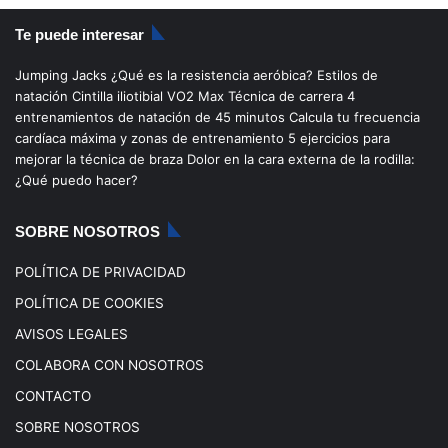
S
c
u
s
k
Te puede interesar
e
T
t
T
Jumping Jacks
¿Qué es la resistencia aeróbica?
Estilos de
b
u
a
o
natación
Cintilla iliotibial
VO2 Max
Técnica de carrera
4
entrenamientos de natación de 45 minutos
Calcula tu frecuencia
o
b
g
k
cardíaca máxima y zonas de entrenamiento
5 ejercicios para
mejorar la técnica de braza
Dolor en la cara externa de la rodilla:
o
e
r
¿Qué puedo hacer?
k
a
SOBRE NOSOTROS
m
POLÍTICA DE PRIVACIDAD
POLÍTICA DE COOKIES
AVISOS LEGALES
COLABORA CON NOSOTROS
CONTACTO
SOBRE NOSOTROS