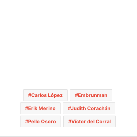
Carlos López
Embrunman
Erik Merino
Judith Corachán
Pello Osoro
Víctor del Corral