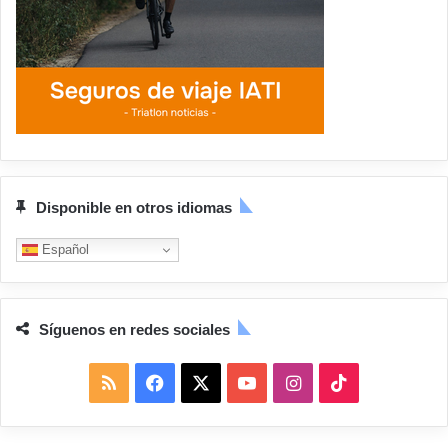
Disponible en otros idiomas
Español
Síguenos en redes sociales
R
F
X
Y
I
T
S
a
o
n
i