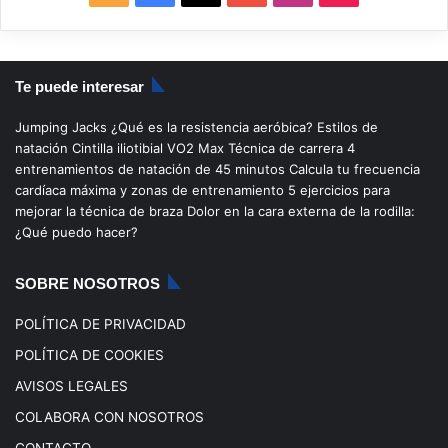
S
a
o
n
i
S
c
u
s
k
Te puede interesar
e
T
t
T
Jumping Jacks
¿Qué es la resistencia aeróbica?
Estilos de
b
u
a
o
natación
Cintilla iliotibial
VO2 Max
Técnica de carrera
4
entrenamientos de natación de 45 minutos
Calcula tu frecuencia
o
b
g
k
cardíaca máxima y zonas de entrenamiento
5 ejercicios para
mejorar la técnica de braza
Dolor en la cara externa de la rodilla:
o
e
r
¿Qué puedo hacer?
k
a
SOBRE NOSOTROS
m
POLÍTICA DE PRIVACIDAD
POLÍTICA DE COOKIES
AVISOS LEGALES
COLABORA CON NOSOTROS