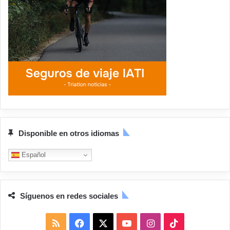
Disponible en otros idiomas
Español
Síguenos en redes sociales
R
F
X
Y
I
T