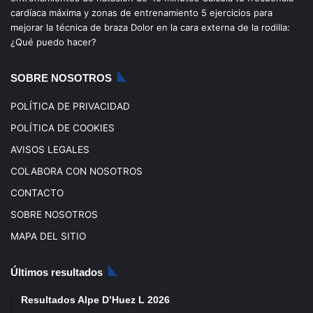
o
b
g
k
cardíaca máxima y zonas de entrenamiento
5 ejercicios para
mejorar la técnica de braza
Dolor en la cara externa de la rodilla:
o
e
r
¿Qué puedo hacer?
k
a
SOBRE NOSOTROS
m
POLÍTICA DE PRIVACIDAD
POLÍTICA DE COOKIES
AVISOS LEGALES
COLABORA CON NOSOTROS
CONTACTO
SOBRE NOSOTROS
MAPA DEL SITIO
Últimos resultados
Resultados Alpe D’Huez L 2026