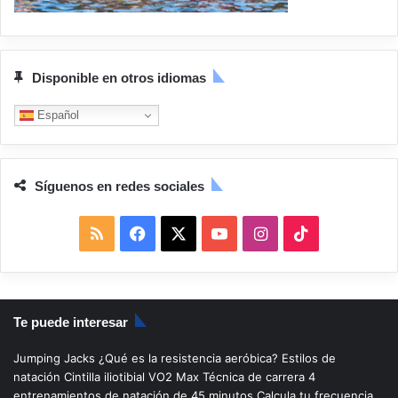
Disponible en otros idiomas
Español
Síguenos en redes sociales
R
F
X
Y
I
T
S
a
o
n
i
S
c
u
s
k
Te puede interesar
e
T
t
T
Jumping Jacks
¿Qué es la resistencia aeróbica?
Estilos de
b
u
a
o
natación
Cintilla iliotibial
VO2 Max
Técnica de carrera
4
entrenamientos de natación de 45 minutos
Calcula tu frecuencia