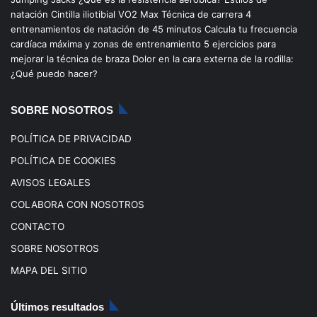
b
u
a
o
natación
Cintilla iliotibial
VO2 Max
Técnica de carrera
4
entrenamientos de natación de 45 minutos
Calcula tu frecuencia
o
b
g
k
cardíaca máxima y zonas de entrenamiento
5 ejercicios para
mejorar la técnica de braza
Dolor en la cara externa de la rodilla:
o
e
r
¿Qué puedo hacer?
k
a
SOBRE NOSOTROS
m
POLÍTICA DE PRIVACIDAD
POLÍTICA DE COOKIES
AVISOS LEGALES
COLABORA CON NOSOTROS
CONTACTO
SOBRE NOSOTROS
MAPA DEL SITIO
Últimos resultados