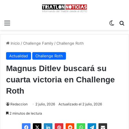
Menú
Switch
B
Inicio
/
Challenge Family
/
Challenge Roth
Actualidad
Challenge Roth
Magnus Ditlev buscará su
cuarta victoria en Challenge
Roth
Redaccion
2 julio, 2026
Actualizado el 2 julio, 2026
2 minutos de lectura