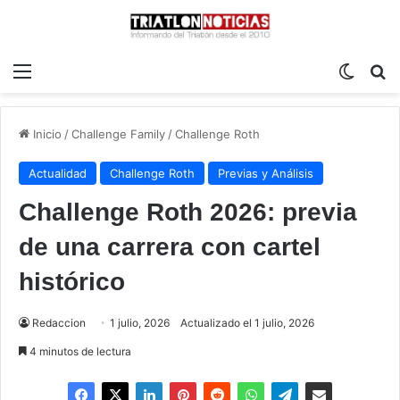
Menú
Switch
B
Inicio
/
Challenge Family
/
Challenge Roth
Actualidad
Challenge Roth
Previas y Análisis
Challenge Roth 2026: previa
de una carrera con cartel
histórico
Redaccion
1 julio, 2026
Actualizado el 1 julio, 2026
4 minutos de lectura