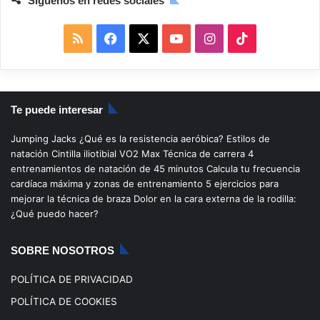
Síguenos en redes sociales
R
F
X
Y
I
T
S
a
o
n
i
S
c
u
s
k
Te puede interesar
e
T
t
T
Jumping Jacks
¿Qué es la resistencia aeróbica?
Estilos de
b
u
a
o
natación
Cintilla iliotibial
VO2 Max
Técnica de carrera
4
entrenamientos de natación de 45 minutos
Calcula tu frecuencia
o
b
g
k
cardíaca máxima y zonas de entrenamiento
5 ejercicios para
mejorar la técnica de braza
Dolor en la cara externa de la rodilla:
o
e
r
¿Qué puedo hacer?
k
a
SOBRE NOSOTROS
m
POLÍTICA DE PRIVACIDAD
POLÍTICA DE COOKIES