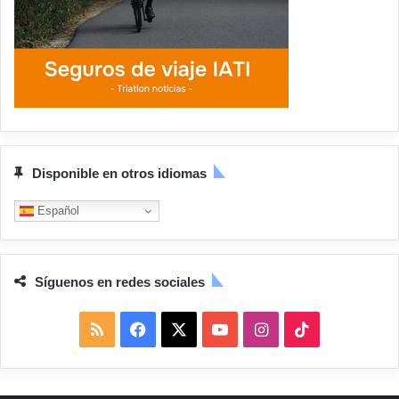
Disponible en otros idiomas
Español
Síguenos en redes sociales
R
F
X
Y
I
T
S
a
o
n
i