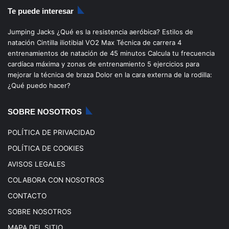
S
c
u
s
k
Te puede interesar
e
T
t
T
Jumping Jacks
¿Qué es la resistencia aeróbica?
Estilos de
b
u
a
o
natación
Cintilla iliotibial
VO2 Max
Técnica de carrera
4
entrenamientos de natación de 45 minutos
Calcula tu frecuencia
o
b
g
k
cardíaca máxima y zonas de entrenamiento
5 ejercicios para
mejorar la técnica de braza
Dolor en la cara externa de la rodilla:
o
e
r
¿Qué puedo hacer?
k
a
SOBRE NOSOTROS
m
POLÍTICA DE PRIVACIDAD
POLÍTICA DE COOKIES
AVISOS LEGALES
COLABORA CON NOSOTROS
CONTACTO
SOBRE NOSOTROS
MAPA DEL SITIO