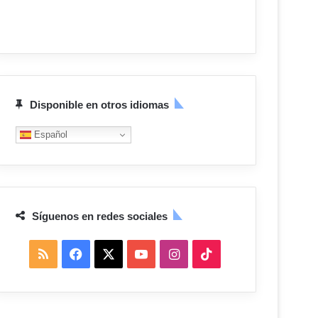
Disponible en otros idiomas
Español
Síguenos en redes sociales
R
F
X
Y
I
T
S
a
o
n
i
S
c
u
s
k