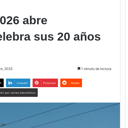
026 abre
elebra sus 20 años
re, 2025
1 minuto de lectura
X
LinkedIn
Pinterest
Reddit
tir por correo electrónico