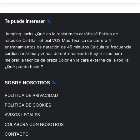
S
a
o
n
i
S
c
u
s
k
Te puede interesar
e
T
t
T
Jumping Jacks
¿Qué es la resistencia aeróbica?
Estilos de
b
u
a
o
natación
Cintilla iliotibial
VO2 Max
Técnica de carrera
4
entrenamientos de natación de 45 minutos
Calcula tu frecuencia
o
b
g
k
cardíaca máxima y zonas de entrenamiento
5 ejercicios para
mejorar la técnica de braza
Dolor en la cara externa de la rodilla:
o
e
r
¿Qué puedo hacer?
k
a
SOBRE NOSOTROS
m
POLÍTICA DE PRIVACIDAD
POLÍTICA DE COOKIES
AVISOS LEGALES
COLABORA CON NOSOTROS
CONTACTO