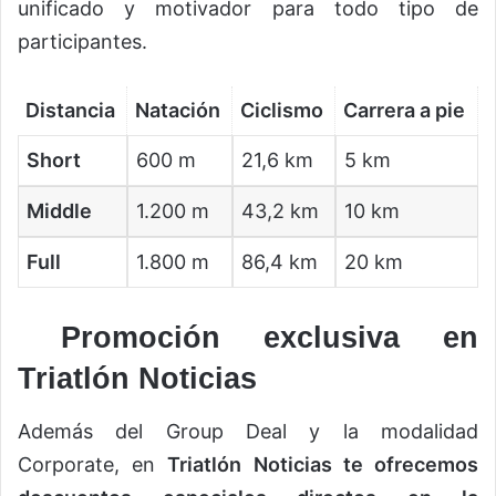
unificado y motivador para todo tipo de
participantes.
Distancia
Natación
Ciclismo
Carrera a pie
Short
600 m
21,6 km
5 km
Middle
1.200 m
43,2 km
10 km
Full
1.800 m
86,4 km
20 km
Promoción exclusiva en
Triatlón Noticias
Además del Group Deal y la modalidad
Corporate, en
Triatlón Noticias te ofrecemos