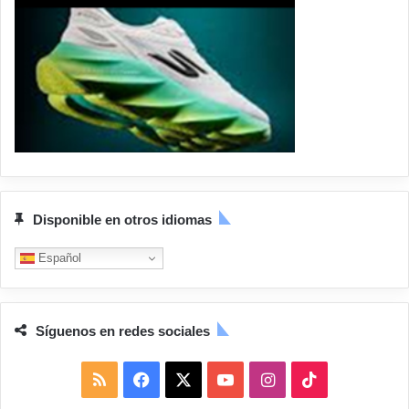
Disponible en otros idiomas
Español
Síguenos en redes sociales
R
F
X
Y
I
T