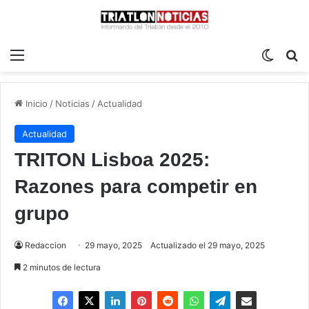
Menú
Switch
B
Inicio
/
Noticias
/
Actualidad
Actualidad
TRITON Lisboa 2025:
Razones para competir en
grupo
Redaccion
29 mayo, 2025
Actualizado el 29 mayo, 2025
2 minutos de lectura