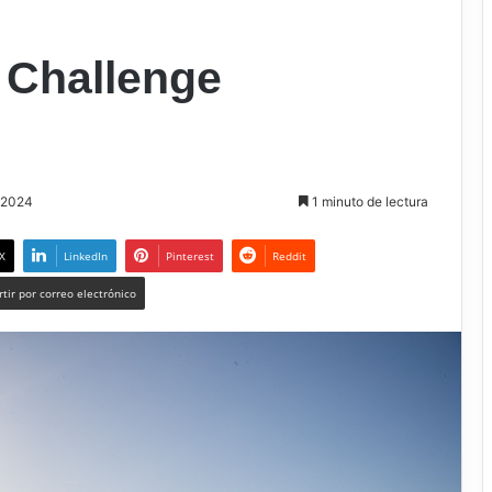
 Challenge
, 2024
1 minuto de lectura
X
LinkedIn
Pinterest
Reddit
tir por correo electrónico