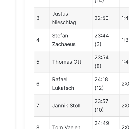
(14)
Justus
3
22:50
1:
Nieschlag
Stefan
23:44
4
1:3
Zachaeus
(3)
23:54
5
Thomas Ott
1:
(8)
Rafael
24:18
6
2:
Lukatsch
(12)
23:57
7
Jannik Stoll
2:
(10)
24:49
8
Tom Vaelen
2: