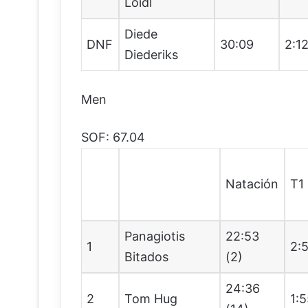
Loidl
Diede
DNF
30:09
2:1
Diederiks
Men
SOF: 67.04
Natación
T1
Panagiotis
22:53
1
2:
Bitados
(2)
24:36
2
Tom Hug
1: