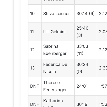
10
Shiva Leisner
30:14 (6)
2:1
25:46
11
Lilli Gelmini
2:0
(3)
Sabrina
33:03
12
2:1
Exenberger
(11)
Federica De
30:24
13
2:3
Nicola
(9)
Therese
DNF
24:01
1:5
Feuersinger
Katharina
DNF
30:19
1:5