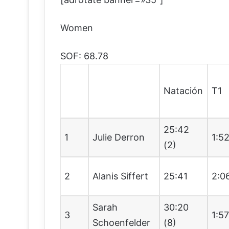
Women
SOF: 68.78
Natación
T1
25:42
1
Julie Derron
1:5
(2)
2
Alanis Siffert
25:41
2:0
Sarah
30:20
3
1:5
Schoenfelder
(8)