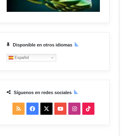
Disponible en otros idiomas
Español
Síguenos en redes sociales
R
F
X
Y
I
T
S
a
o
n
i
S
c
u
s
k