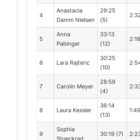
Anastacia
29:25
4
2:3
Damm Nielsen
(5)
Anna
33:13
5
2:1
Pabinger
(12)
30:25
6
Lara Rajteric
2:5
(10)
28:59
7
Carolin Meyer
2:3
(4)
36:14
8
Laura Kessler
1:4
(13)
Sophia
9
30:19 (7)
2:2
Stueckrad