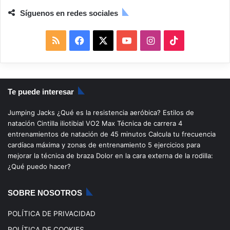
Síguenos en redes sociales
R
F
X
Y
I
T
S
a
o
n
i
S
c
u
s
k
Te puede interesar
e
T
t
T
Jumping Jacks
¿Qué es la resistencia aeróbica?
Estilos de
b
u
a
o
natación
Cintilla iliotibial
VO2 Max
Técnica de carrera
4
entrenamientos de natación de 45 minutos
Calcula tu frecuencia
o
b
g
k
cardíaca máxima y zonas de entrenamiento
5 ejercicios para
mejorar la técnica de braza
Dolor en la cara externa de la rodilla:
o
e
r
¿Qué puedo hacer?
k
a
SOBRE NOSOTROS
m
POLÍTICA DE PRIVACIDAD
POLÍTICA DE COOKIES