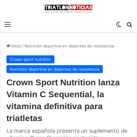
Menú
Switch
B
Inicio
/
Nutrición deportiva en deportes de resistencia
Crown sport nutrition
Nutrición deportiva en deportes de resistencia
Crown Sport Nutrition lanza
Vitamin C Sequential, la
vitamina definitiva para
triatletas
La marca española presenta un suplemento de