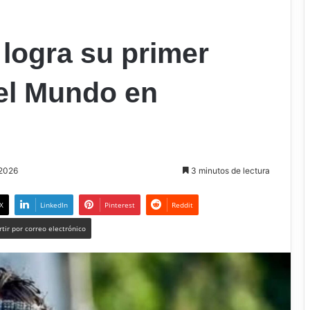
logra su primer
el Mundo en
 2026
3 minutos de lectura
X
LinkedIn
Pinterest
Reddit
tir por correo electrónico