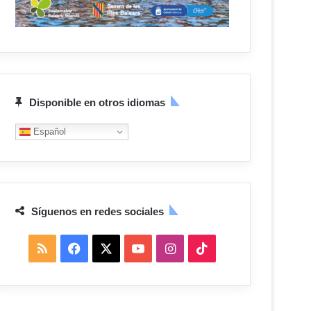
Disponible en otros idiomas
Español
Síguenos en redes sociales
R
F
X
Y
I
T
S
a
o
n
i
S
c
u
s
k