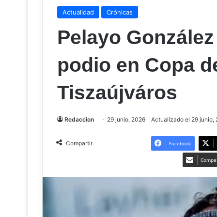
Actualidad
Crónicas
Pelayo González 
podio en Copa d
Tiszaújváros
Redaccion
29 junio, 2026
Actualizado el 29 junio,
Compartir
Facebook
Compar