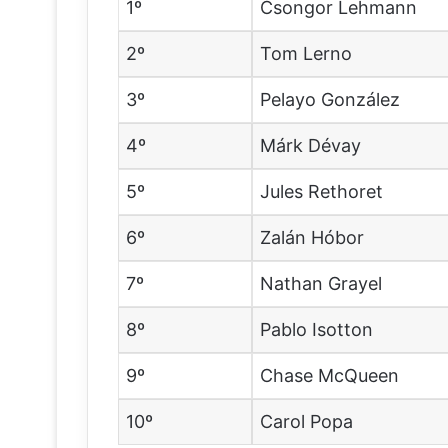
1º
Csongor Lehmann
2º
Tom Lerno
3º
Pelayo González
4º
Márk Dévay
5º
Jules Rethoret
6º
Zalán Hóbor
7º
Nathan Grayel
8º
Pablo Isotton
9º
Chase McQueen
10º
Carol Popa