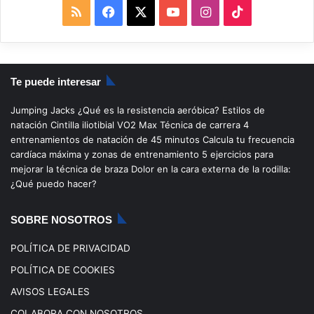
R
F
X
Y
I
T
S
a
o
n
i
S
c
u
s
k
Te puede interesar
e
T
t
T
Jumping Jacks
¿Qué es la resistencia aeróbica?
Estilos de
b
u
a
o
natación
Cintilla iliotibial
VO2 Max
Técnica de carrera
4
entrenamientos de natación de 45 minutos
Calcula tu frecuencia
o
b
g
k
cardíaca máxima y zonas de entrenamiento
5 ejercicios para
mejorar la técnica de braza
Dolor en la cara externa de la rodilla:
o
e
r
¿Qué puedo hacer?
k
a
SOBRE NOSOTROS
m
POLÍTICA DE PRIVACIDAD
POLÍTICA DE COOKIES
AVISOS LEGALES
COLABORA CON NOSOTROS