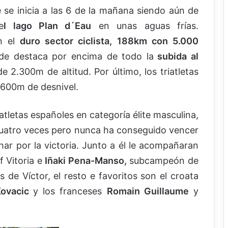
 se inicia a las 6 de la mañana siendo aún de
e
l lago Plan d´Eau
en unas aguas frías.
an el
duro sector ciclista, 188km con 5.000
de destaca por encima de todo la
subida al
2.300m de altitud. Por último, los triatletas
 600m de desnivel.
iatletas españoles en categoría élite masculina,
cuatro veces pero nunca ha conseguido vencer
char por la victoria. Junto a él le acompañaran
f Vitoria e
Iñaki Pena-Manso,
subcampeón de
e Víctor, el resto e favoritos son el croata
Kovacic
y los franceses
Romain Guillaume
y