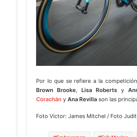
Por lo que se refiere a la competició
Brown Brooke
,
Lisa Roberts
y
An
Corachán
y
Ana Revilla
son las princip
Foto Victor: James Mitchel / Foto Judi