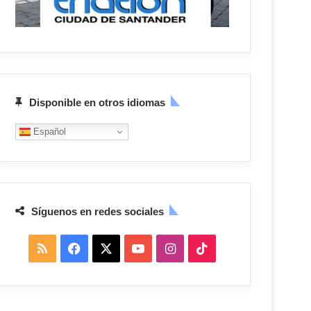
Disponible en otros idiomas
Español
Síguenos en redes sociales
R
F
X
Y
I
T
S
a
o
n
i
S
c
u
s
k