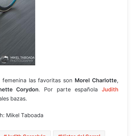
n femenina las favoritas son
Morel Charlotte
,
nette Corydon
. Por parte española
Judith
ales bazas.
th: Mikel Taboada