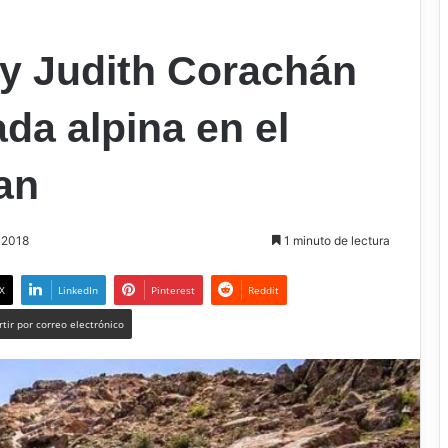
l y Judith Corachán
ada alpina en el
an
, 2018
1 minuto de lectura
X
LinkedIn
Pinterest
Reddit
tir por correo electrónico