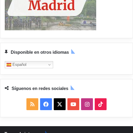
Disponible en otros idiomas
Español
Síguenos en redes sociales
R
F
X
Y
I
T
S
a
o
n
i
S
c
u
s
k