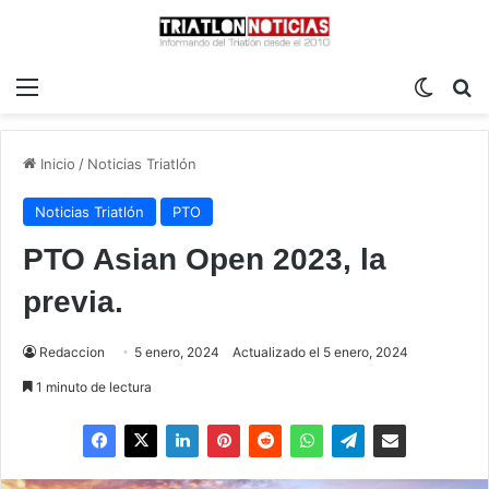
Menú
Switch
B
Inicio
/
Noticias Triatlón
Noticias Triatlón
PTO
PTO Asian Open 2023, la
previa.
Redaccion
5 enero, 2024
Actualizado el 5 enero, 2024
1 minuto de lectura