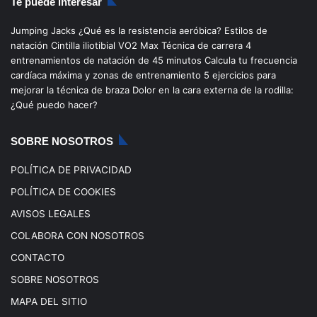
Te puede interesar
e
T
t
T
Jumping Jacks
¿Qué es la resistencia aeróbica?
Estilos de
b
u
a
o
natación
Cintilla iliotibial
VO2 Max
Técnica de carrera
4
entrenamientos de natación de 45 minutos
Calcula tu frecuencia
o
b
g
k
cardíaca máxima y zonas de entrenamiento
5 ejercicios para
mejorar la técnica de braza
Dolor en la cara externa de la rodilla:
o
e
r
¿Qué puedo hacer?
k
a
SOBRE NOSOTROS
m
POLÍTICA DE PRIVACIDAD
POLÍTICA DE COOKIES
AVISOS LEGALES
COLABORA CON NOSOTROS
CONTACTO
SOBRE NOSOTROS
MAPA DEL SITIO