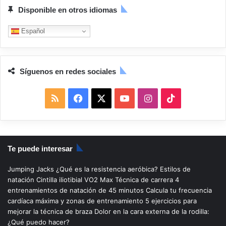
Disponible en otros idiomas
Español
Síguenos en redes sociales
R
F
X
Y
I
T
S
a
o
n
i
S
c
u
s
k
Te puede interesar
e
T
t
T
Jumping Jacks
¿Qué es la resistencia aeróbica?
Estilos de
b
u
a
o
natación
Cintilla iliotibial
VO2 Max
Técnica de carrera
4
entrenamientos de natación de 45 minutos
Calcula tu frecuencia
o
b
g
k
cardíaca máxima y zonas de entrenamiento
5 ejercicios para
mejorar la técnica de braza
Dolor en la cara externa de la rodilla:
o
e
r
¿Qué puedo hacer?