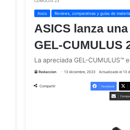
CUMULUS 23
Asics
Reviews, comparativas y guías de material
ASICS lanza una 
GEL-CUMULUS 
La apreciada GEL-CUMULUS™ es
Redaccion
13 diciembre, 2023
Actualizado el 13 
Compartir
Facebook
Compar