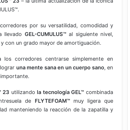
US™ 23
– la última actualización de la icónica
UMULUS™.
 corredores por su versatilidad, comodidad y
a llevado
GEL-CUMULUS™
al siguiente nivel,
 y con un grado mayor de amortiguación.
 los corredores centrarse simplemente en
 lograr
una mente sana en un cuerpo sano
, en
 importante.
 23
utilizando
la tecnología GEL™
combinada
ntresuela de
FLYTEFOAM™
muy ligera que
d manteniendo la reacción de la zapatilla y