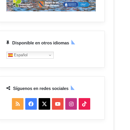
Disponible en otros idiomas
Español
Síguenos en redes sociales
R
F
X
Y
I
T
S
a
o
n
i
S
c
u
s
k