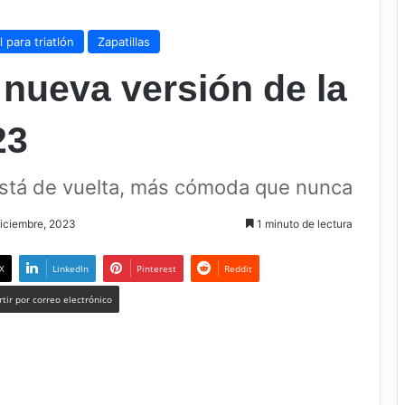
 para triatlón
Zapatillas
nueva versión de la
23
tá de vuelta, más cómoda que nunca
diciembre, 2023
1 minuto de lectura
X
LinkedIn
Pinterest
Reddit
tir por correo electrónico