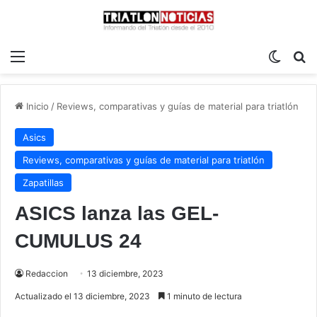
Menú
Switch
B
Inicio
/
Reviews, comparativas y guías de material para triatlón
Asics
Reviews, comparativas y guías de material para triatlón
Zapatillas
ASICS lanza las GEL-
CUMULUS 24
Redaccion
13 diciembre, 2023
Actualizado el 13 diciembre, 2023
1 minuto de lectura