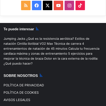
R
F
X
Y
I
T
S
a
o
n
i
S
c
u
s
k
Te puede interesar
e
T
t
T
Jumping Jacks
¿Qué es la resistencia aeróbica?
Estilos de
b
u
a
o
natación
Cintilla iliotibial
VO2 Max
Técnica de carrera
4
entrenamientos de natación de 45 minutos
Calcula tu frecuencia
o
b
g
k
cardíaca máxima y zonas de entrenamiento
5 ejercicios para
mejorar la técnica de braza
Dolor en la cara externa de la rodilla:
o
e
r
¿Qué puedo hacer?
k
a
SOBRE NOSOTROS
m
POLÍTICA DE PRIVACIDAD
POLÍTICA DE COOKIES
AVISOS LEGALES