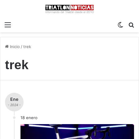
Menú
Switch
B
Inicio
/
trek
trek
Ene
- 2024 -
18 enero