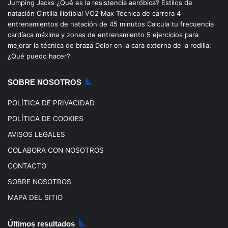
Jumping Jacks
¿Qué es la resistencia aeróbica?
Estilos de
b
u
a
o
natación
Cintilla iliotibial
VO2 Max
Técnica de carrera
4
entrenamientos de natación de 45 minutos
Calcula tu frecuencia
o
b
g
k
cardíaca máxima y zonas de entrenamiento
5 ejercicios para
mejorar la técnica de braza
Dolor en la cara externa de la rodilla:
o
e
r
¿Qué puedo hacer?
k
a
SOBRE NOSOTROS
m
POLÍTICA DE PRIVACIDAD
POLÍTICA DE COOKIES
AVISOS LEGALES
COLABORA CON NOSOTROS
CONTACTO
SOBRE NOSOTROS
MAPA DEL SITIO
Últimos resultados