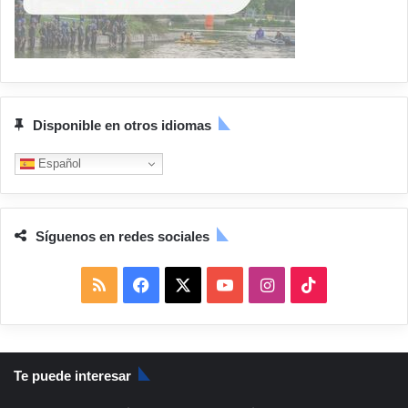
Disponible en otros idiomas
Español
Síguenos en redes sociales
R
F
X
Y
I
T
S
a
o
n
i
S
c
u
s
k
Te puede interesar
e
T
t
T