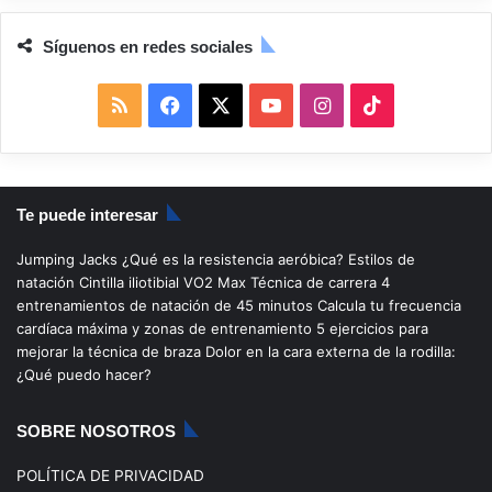
Síguenos en redes sociales
R
F
X
Y
I
T
S
a
o
n
i
S
c
u
s
k
Te puede interesar
e
T
t
T
Jumping Jacks
¿Qué es la resistencia aeróbica?
Estilos de
b
u
a
o
natación
Cintilla iliotibial
VO2 Max
Técnica de carrera
4
entrenamientos de natación de 45 minutos
Calcula tu frecuencia
o
b
g
k
cardíaca máxima y zonas de entrenamiento
5 ejercicios para
mejorar la técnica de braza
Dolor en la cara externa de la rodilla:
o
e
r
¿Qué puedo hacer?
k
a
SOBRE NOSOTROS
m
POLÍTICA DE PRIVACIDAD