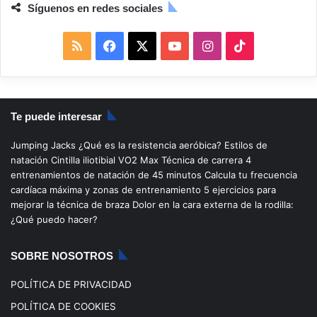
Síguenos en redes sociales
R
F
X
Y
I
T
S
a
o
n
i
S
c
u
s
k
Te puede interesar
e
T
t
T
Jumping Jacks
¿Qué es la resistencia aeróbica?
Estilos de
b
u
a
o
natación
Cintilla iliotibial
VO2 Max
Técnica de carrera
4
entrenamientos de natación de 45 minutos
Calcula tu frecuencia
o
b
g
k
cardíaca máxima y zonas de entrenamiento
5 ejercicios para
mejorar la técnica de braza
Dolor en la cara externa de la rodilla:
o
e
r
¿Qué puedo hacer?
k
a
SOBRE NOSOTROS
m
POLÍTICA DE PRIVACIDAD
POLÍTICA DE COOKIES