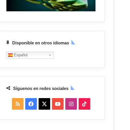
Disponible en otros idiomas
Español
Síguenos en redes sociales
R
F
X
Y
I
T
S
a
o
n
i
S
c
u
s
k