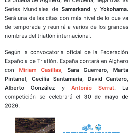
La prueba de
Alghero
, en Cerdeña, llega tras las
Series Mundiales de
Samarkand
y
Yokohama
.
Será una de las citas con más nivel de lo que va
de temporada y reunirá a varios de los grandes
nombres del triatlón internacional.
Según la convocatoria oficial de la Federación
Española de Triatlón, España contará en Alghero
con
Miriam Casillas
,
Sara Guerrero
,
Marta
Pintanel
,
Cecilia Santamaría
,
David Cantero
,
Alberto González
y
Antonio Serrat
. La
competición se celebrará el
30 de mayo de
2026
.