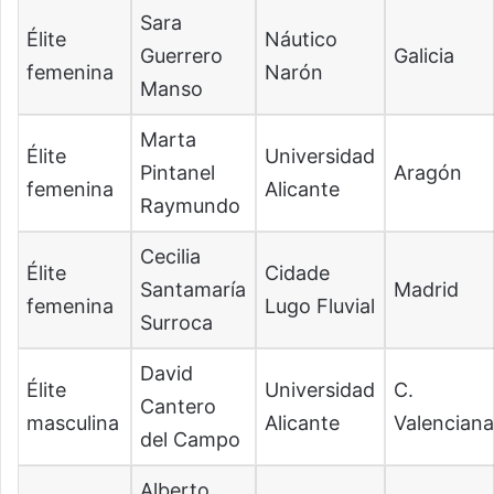
Sara
Élite
Náutico
Guerrero
Galicia
femenina
Narón
Manso
Marta
Élite
Universidad
Pintanel
Aragón
femenina
Alicante
Raymundo
Cecilia
Élite
Cidade
Santamaría
Madrid
femenina
Lugo Fluvial
Surroca
David
Élite
Universidad
C.
Cantero
masculina
Alicante
Valencian
del Campo
Alberto