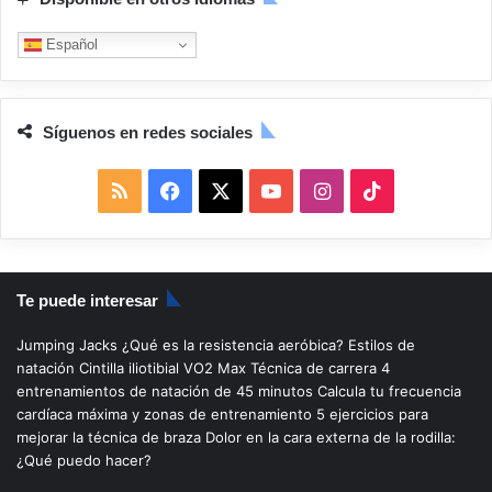
Español
Síguenos en redes sociales
R
F
X
Y
I
T
S
a
o
n
i
S
c
u
s
k
Te puede interesar
e
T
t
T
Jumping Jacks
¿Qué es la resistencia aeróbica?
Estilos de
b
u
a
o
natación
Cintilla iliotibial
VO2 Max
Técnica de carrera
4
entrenamientos de natación de 45 minutos
Calcula tu frecuencia
o
b
g
k
cardíaca máxima y zonas de entrenamiento
5 ejercicios para
mejorar la técnica de braza
Dolor en la cara externa de la rodilla:
o
e
r
¿Qué puedo hacer?