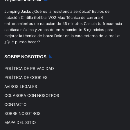
e
T
t
T
Jumping Jacks
¿Qué es la resistencia aeróbica?
Estilos de
b
u
a
o
natación
Cintilla iliotibial
VO2 Max
Técnica de carrera
4
entrenamientos de natación de 45 minutos
Calcula tu frecuencia
o
b
g
k
cardíaca máxima y zonas de entrenamiento
5 ejercicios para
mejorar la técnica de braza
Dolor en la cara externa de la rodilla:
o
e
r
¿Qué puedo hacer?
k
a
SOBRE NOSOTROS
m
POLÍTICA DE PRIVACIDAD
POLÍTICA DE COOKIES
AVISOS LEGALES
COLABORA CON NOSOTROS
CONTACTO
SOBRE NOSOTROS
MAPA DEL SITIO