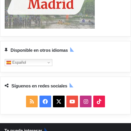
Disponible en otros idiomas
Español
Síguenos en redes sociales
R
F
X
Y
I
T
S
a
o
n
i
S
c
u
s
k
Te puede interesar