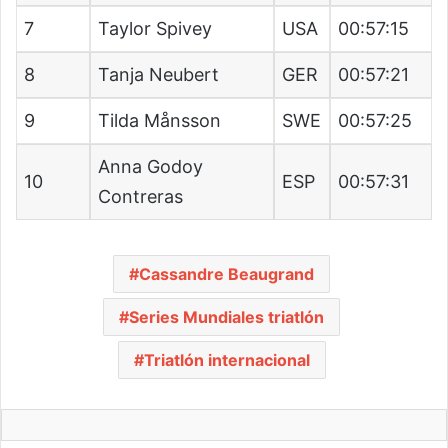
7
Taylor Spivey
USA
00:57:15
8
Tanja Neubert
GER
00:57:21
9
Tilda Månsson
SWE
00:57:25
Anna Godoy
10
ESP
00:57:31
Contreras
Cassandre Beaugrand
Series Mundiales triatlón
Triatlón internacional