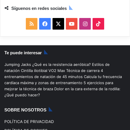
Síguenos en redes sociales
R
F
X
Y
I
T
S
a
o
n
i
S
c
u
s
k
Te puede interesar
e
T
t
T
Jumping Jacks
¿Qué es la resistencia aeróbica?
Estilos de
b
u
a
o
natación
Cintilla iliotibial
VO2 Max
Técnica de carrera
4
entrenamientos de natación de 45 minutos
Calcula tu frecuencia
o
b
g
k
cardíaca máxima y zonas de entrenamiento
5 ejercicios para
mejorar la técnica de braza
Dolor en la cara externa de la rodilla:
o
e
r
¿Qué puedo hacer?
k
a
SOBRE NOSOTROS
m
POLÍTICA DE PRIVACIDAD