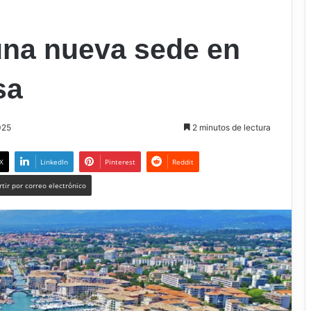
na nueva sede en
sa
025
2 minutos de lectura
X
LinkedIn
Pinterest
Reddit
tir por correo electrónico