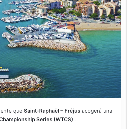
lmente que
Saint-Raphaël – Fréjus
acogerá una
n Championship Series (WTCS)
.