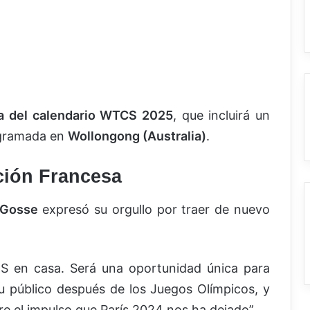
ba del calendario WTCS 2025
, que incluirá un
rogramada en
Wollongong (Australia)
.
ción Francesa
 Gosse
expresó su orgullo por traer de nuevo
S en casa. Será una oportunidad única para
su público después de los Juegos Olímpicos, y
e el impulso que París 2024 nos ha dejado”.