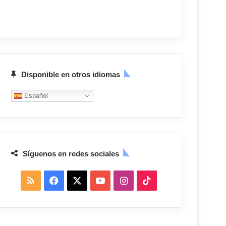
Disponible en otros idiomas
Español
Síguenos en redes sociales
R
F
X
Y
I
T
S
a
o
n
i
S
c
u
s
k