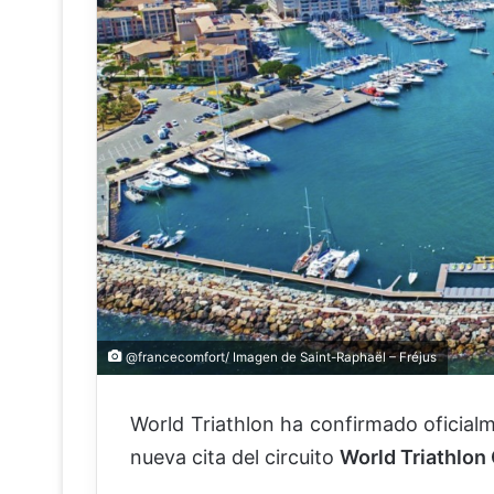
@francecomfort/ Imagen de Saint-Raphaël – Fréjus
World Triathlon ha confirmado oficia
nueva cita del circuito
World Triathlo