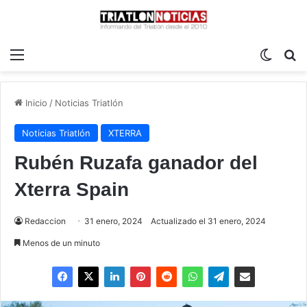
Menú
Switch
B
Inicio
/
Noticias Triatlón
Noticias Triatlón
XTERRA
Rubén Ruzafa ganador del
Xterra Spain
Redaccion
31 enero, 2024
Actualizado el 31 enero, 2024
Menos de un minuto