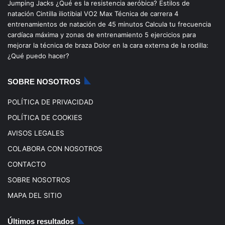
Jumping Jacks
¿Qué es la resistencia aeróbica?
Estilos de
b
u
a
o
natación
Cintilla iliotibial
VO2 Max
Técnica de carrera
4
entrenamientos de natación de 45 minutos
Calcula tu frecuencia
o
b
g
k
cardíaca máxima y zonas de entrenamiento
5 ejercicios para
mejorar la técnica de braza
Dolor en la cara externa de la rodilla:
o
e
r
¿Qué puedo hacer?
k
a
SOBRE NOSOTROS
m
POLÍTICA DE PRIVACIDAD
POLÍTICA DE COOKIES
AVISOS LEGALES
COLABORA CON NOSOTROS
CONTACTO
SOBRE NOSOTROS
MAPA DEL SITIO
Últimos resultados