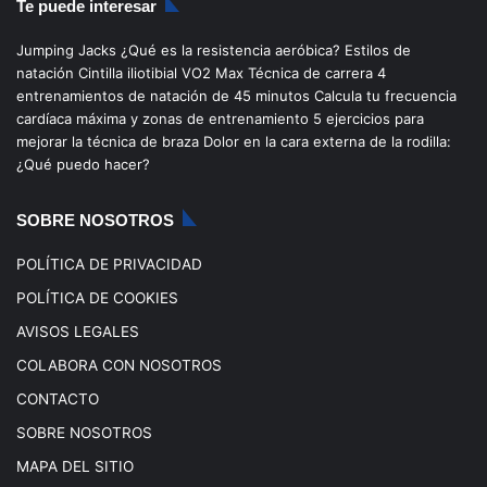
Te puede interesar
e
T
t
T
Jumping Jacks
¿Qué es la resistencia aeróbica?
Estilos de
b
u
a
o
natación
Cintilla iliotibial
VO2 Max
Técnica de carrera
4
entrenamientos de natación de 45 minutos
Calcula tu frecuencia
o
b
g
k
cardíaca máxima y zonas de entrenamiento
5 ejercicios para
mejorar la técnica de braza
Dolor en la cara externa de la rodilla:
o
e
r
¿Qué puedo hacer?
k
a
SOBRE NOSOTROS
m
POLÍTICA DE PRIVACIDAD
POLÍTICA DE COOKIES
AVISOS LEGALES
COLABORA CON NOSOTROS
CONTACTO
SOBRE NOSOTROS
MAPA DEL SITIO