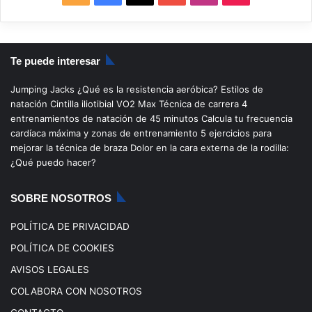
S
a
o
n
i
S
c
u
s
k
Te puede interesar
e
T
t
T
Jumping Jacks
¿Qué es la resistencia aeróbica?
Estilos de
b
u
a
o
natación
Cintilla iliotibial
VO2 Max
Técnica de carrera
4
entrenamientos de natación de 45 minutos
Calcula tu frecuencia
o
b
g
k
cardíaca máxima y zonas de entrenamiento
5 ejercicios para
mejorar la técnica de braza
Dolor en la cara externa de la rodilla:
o
e
r
¿Qué puedo hacer?
k
a
SOBRE NOSOTROS
m
POLÍTICA DE PRIVACIDAD
POLÍTICA DE COOKIES
AVISOS LEGALES
COLABORA CON NOSOTROS