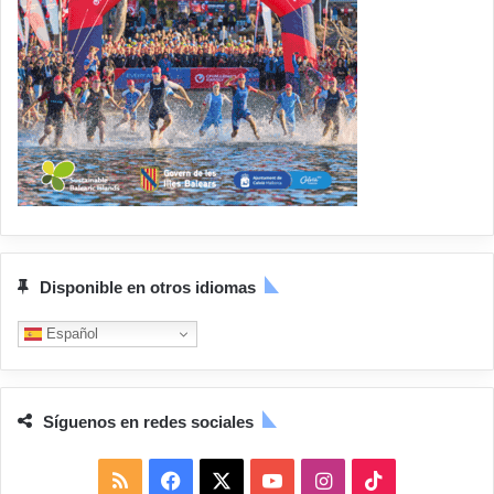
Disponible en otros idiomas
Español
Síguenos en redes sociales
R
F
X
Y
I
T