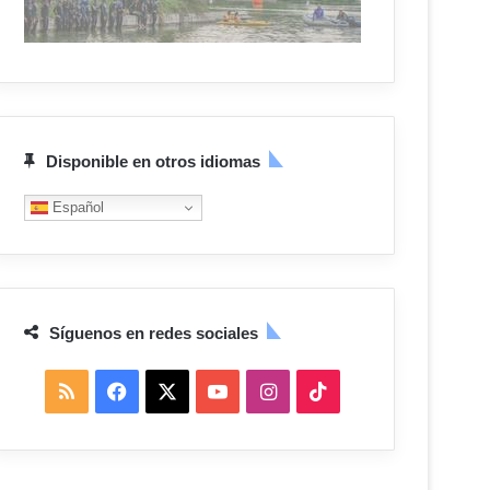
Disponible en otros idiomas
Español
Síguenos en redes sociales
R
F
X
Y
I
T
S
a
o
n
i
S
c
u
s
k