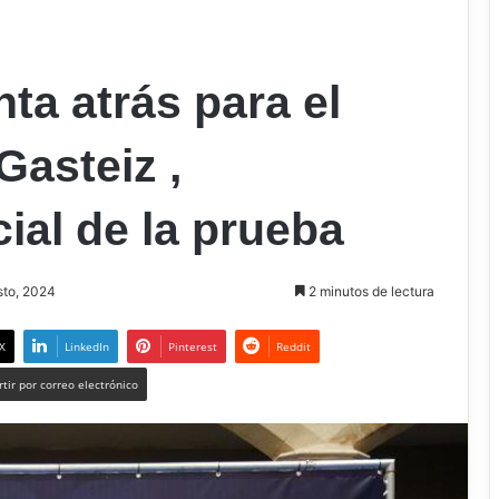
ta atrás para el
Gasteiz ,
ial de la prueba
sto, 2024
2 minutos de lectura
X
LinkedIn
Pinterest
Reddit
tir por correo electrónico