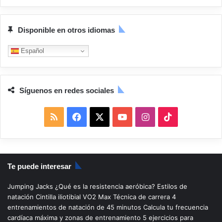
Disponible en otros idiomas
Español
Síguenos en redes sociales
R
F
X
Y
I
T
S
a
o
n
i
S
c
u
s
k
Te puede interesar
e
T
t
T
Jumping Jacks
¿Qué es la resistencia aeróbica?
Estilos de
b
u
a
o
natación
Cintilla iliotibial
VO2 Max
Técnica de carrera
4
entrenamientos de natación de 45 minutos
Calcula tu frecuencia
o
b
g
k
cardíaca máxima y zonas de entrenamiento
5 ejercicios para