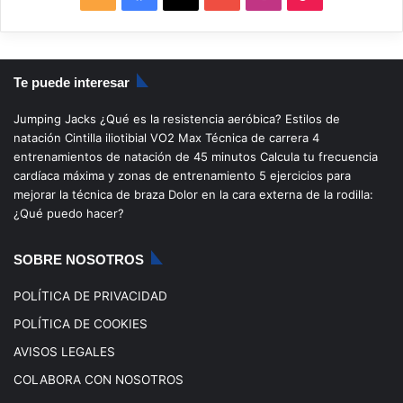
S
a
o
n
i
S
c
u
s
k
Te puede interesar
e
T
t
T
Jumping Jacks
¿Qué es la resistencia aeróbica?
Estilos de
b
u
a
o
natación
Cintilla iliotibial
VO2 Max
Técnica de carrera
4
entrenamientos de natación de 45 minutos
Calcula tu frecuencia
o
b
g
k
cardíaca máxima y zonas de entrenamiento
5 ejercicios para
mejorar la técnica de braza
Dolor en la cara externa de la rodilla:
o
e
r
¿Qué puedo hacer?
k
a
SOBRE NOSOTROS
m
POLÍTICA DE PRIVACIDAD
POLÍTICA DE COOKIES
AVISOS LEGALES
COLABORA CON NOSOTROS