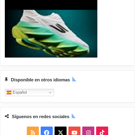
Disponible en otros idiomas
Español
Síguenos en redes sociales
R
F
X
Y
I
T