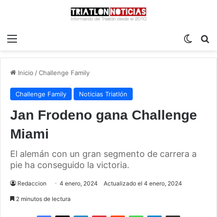
Menú
Switch
B
Inicio
/
Challenge Family
Challenge Family
Noticias Triatlón
Jan Frodeno gana Challenge
Miami
El alemán con un gran segmento de carrera a
pie ha conseguido la victoria.
Redaccion
4 enero, 2024
Actualizado el 4 enero, 2024
2 minutos de lectura