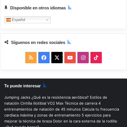
Disponible en otros idiomas
Español
Síguenos en redes sociales
R
F
X
Y
I
T
S
a
o
n
i
S
c
u
s
k
Te puede interesar
e
T
t
T
Jumping Jacks
¿Qué es la resistencia aeróbica?
Estilos de
b
u
a
o
natación
Cintilla iliotibial
VO2 Max
Técnica de carrera
4
entrenamientos de natación de 45 minutos
Calcula tu frecuencia
o
b
g
k
cardíaca máxima y zonas de entrenamiento
5 ejercicios para
mejorar la técnica de braza
Dolor en la cara externa de la rodilla:
o
e
r