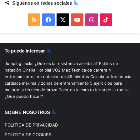
Síguenos en redes sociales
R
F
X
Y
I
T
S
a
o
n
i
S
c
u
s
k
Te puede interesar
e
T
t
T
Jumping Jacks
¿Qué es la resistencia aeróbica?
Estilos de
b
u
a
o
natación
Cintilla iliotibial
VO2 Max
Técnica de carrera
4
entrenamientos de natación de 45 minutos
Calcula tu frecuencia
o
b
g
k
cardíaca máxima y zonas de entrenamiento
5 ejercicios para
mejorar la técnica de braza
Dolor en la cara externa de la rodilla:
o
e
r
¿Qué puedo hacer?
k
a
SOBRE NOSOTROS
m
POLÍTICA DE PRIVACIDAD
POLÍTICA DE COOKIES