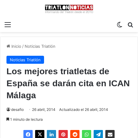
Menú
Switch
B
Inicio
/
Noticias Triatlón
Noticias Triatlón
Los mejores triatletas de
España se darán cita en ICAN
Málaga
desafio
26 abril, 2014
Actualizado el 26 abril, 2014
1 minuto de lectura