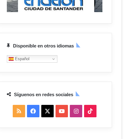
Disponible en otros idiomas
Español
Síguenos en redes sociales
R
F
X
Y
I
T
S
a
o
n
i
S
c
u
s
k