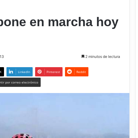
pone en marcha hoy
013
2 minutos de lectura
X
LinkedIn
Pinterest
Reddit
tir por correo electrónico