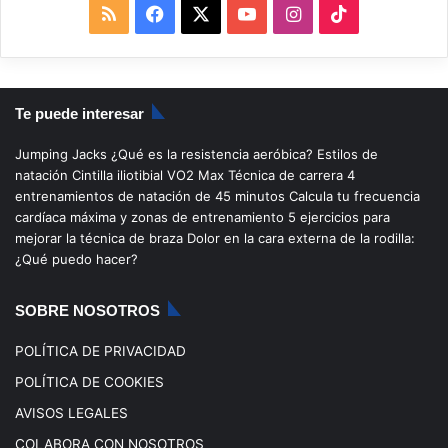
R
F
X
Y
I
T
S
a
o
n
i
S
c
u
s
k
Te puede interesar
e
T
t
T
Jumping Jacks
¿Qué es la resistencia aeróbica?
Estilos de
b
u
a
o
natación
Cintilla iliotibial
VO2 Max
Técnica de carrera
4
entrenamientos de natación de 45 minutos
Calcula tu frecuencia
o
b
g
k
cardíaca máxima y zonas de entrenamiento
5 ejercicios para
mejorar la técnica de braza
Dolor en la cara externa de la rodilla:
o
e
r
¿Qué puedo hacer?
k
a
SOBRE NOSOTROS
m
POLÍTICA DE PRIVACIDAD
POLÍTICA DE COOKIES
AVISOS LEGALES
COLABORA CON NOSOTROS