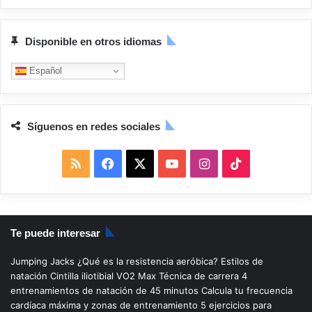
Disponible en otros idiomas
Español
Síguenos en redes sociales
R
F
X
Y
I
T
S
a
o
n
i
S
c
u
s
k
Te puede interesar
e
T
t
T
Jumping Jacks
¿Qué es la resistencia aeróbica?
Estilos de
b
u
a
o
natación
Cintilla iliotibial
VO2 Max
Técnica de carrera
4
entrenamientos de natación de 45 minutos
Calcula tu frecuencia
o
b
g
k
cardíaca máxima y zonas de entrenamiento
5 ejercicios para