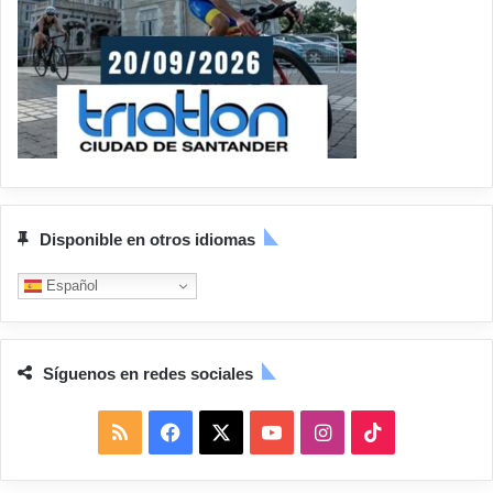
Disponible en otros idiomas
Español
Síguenos en redes sociales
R
F
X
Y
I
T
S
a
o
n
i