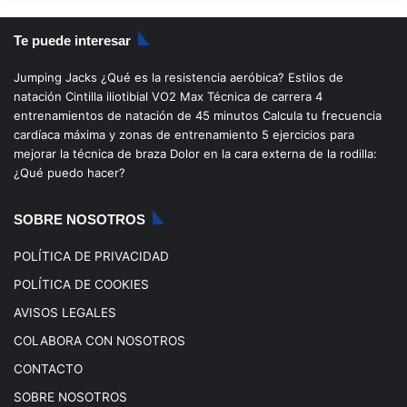
S
c
u
s
k
Te puede interesar
e
T
t
T
Jumping Jacks
¿Qué es la resistencia aeróbica?
Estilos de
b
u
a
o
natación
Cintilla iliotibial
VO2 Max
Técnica de carrera
4
entrenamientos de natación de 45 minutos
Calcula tu frecuencia
o
b
g
k
cardíaca máxima y zonas de entrenamiento
5 ejercicios para
mejorar la técnica de braza
Dolor en la cara externa de la rodilla:
o
e
r
¿Qué puedo hacer?
k
a
SOBRE NOSOTROS
m
POLÍTICA DE PRIVACIDAD
POLÍTICA DE COOKIES
AVISOS LEGALES
COLABORA CON NOSOTROS
CONTACTO
SOBRE NOSOTROS