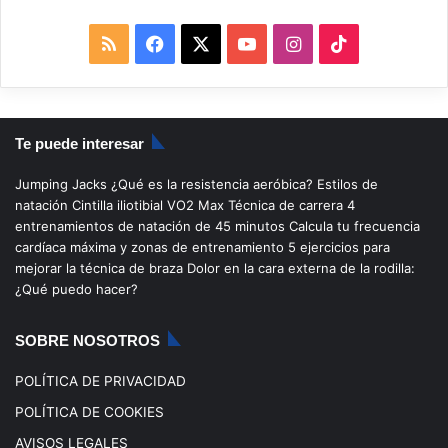
R
F
X
Y
I
T
S
a
o
n
i
S
c
u
s
k
Te puede interesar
e
T
t
T
Jumping Jacks
¿Qué es la resistencia aeróbica?
Estilos de
b
u
a
o
natación
Cintilla iliotibial
VO2 Max
Técnica de carrera
4
entrenamientos de natación de 45 minutos
Calcula tu frecuencia
o
b
g
k
cardíaca máxima y zonas de entrenamiento
5 ejercicios para
mejorar la técnica de braza
Dolor en la cara externa de la rodilla:
o
e
r
¿Qué puedo hacer?
k
a
SOBRE NOSOTROS
m
POLÍTICA DE PRIVACIDAD
POLÍTICA DE COOKIES
AVISOS LEGALES