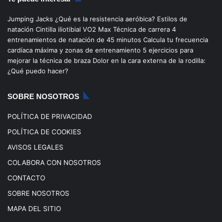
e
T
t
T
Jumping Jacks
¿Qué es la resistencia aeróbica?
Estilos de
b
u
a
o
natación
Cintilla iliotibial
VO2 Max
Técnica de carrera
4
entrenamientos de natación de 45 minutos
Calcula tu frecuencia
o
b
g
k
cardíaca máxima y zonas de entrenamiento
5 ejercicios para
mejorar la técnica de braza
Dolor en la cara externa de la rodilla:
o
e
r
¿Qué puedo hacer?
k
a
SOBRE NOSOTROS
m
POLÍTICA DE PRIVACIDAD
POLÍTICA DE COOKIES
AVISOS LEGALES
COLABORA CON NOSOTROS
CONTACTO
SOBRE NOSOTROS
MAPA DEL SITIO