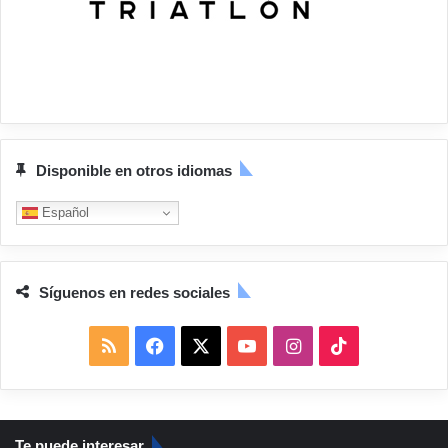
Disponible en otros idiomas
Español
Síguenos en redes sociales
R
F
X
Y
I
T
S
a
o
n
i
S
c
u
s
k
Te puede interesar