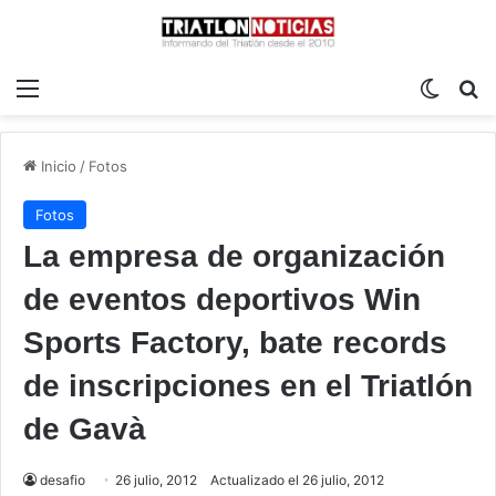
Menú
Switch
B
Inicio
/
Fotos
Fotos
La empresa de organización
de eventos deportivos Win
Sports Factory, bate records
de inscripciones en el Triatlón
de Gavà
desafio
26 julio, 2012
Actualizado el 26 julio, 2012